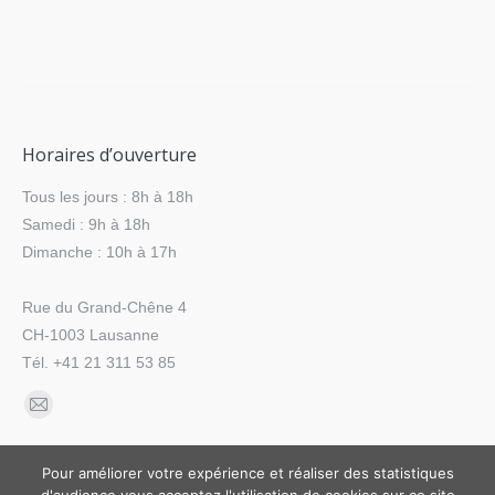
Horaires d’ouverture
Tous les jours : 8h à 18h
Samedi : 9h à 18h
Dimanche : 10h à 17h
Rue du Grand-Chêne 4
CH-1003 Lausanne
Tél. +41 21 311 53 85
Trouvez nous sur :
La
page
Pour améliorer votre expérience et réaliser des statistiques
E-